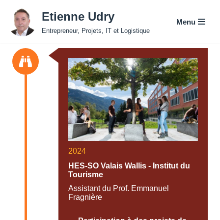
Etienne Udry
Menu
Aller
Entrepreneur, Projets, IT et Logistique
au
contenu
2024
HES-SO Valais Wallis - Institut du
Tourisme
Assistant du Prof. Emmanuel
Fragnière