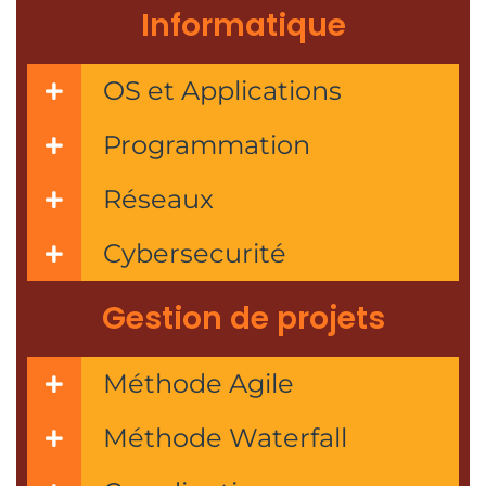
Informatique
OS et Applications
Programmation
Réseaux
Cybersecurité
Gestion de projets
Méthode Agile
Méthode Waterfall