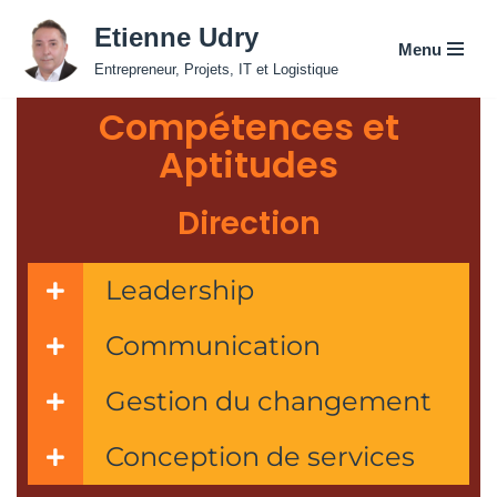
Etienne Udry
Menu
Aller
Entrepreneur, Projets, IT et Logistique
au
Compétences et
contenu
Aptitudes
Direction
Leadership
Communication
Gestion du changement
Conception de services